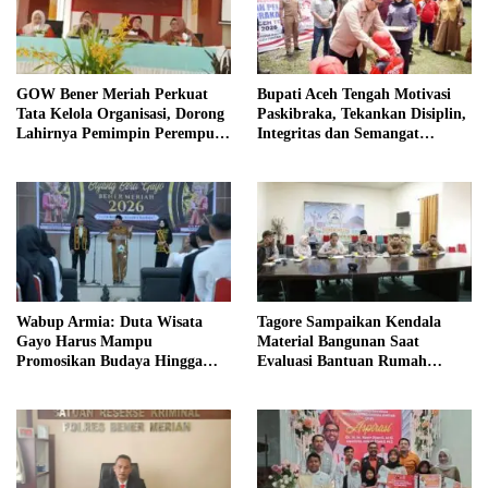
GOW Bener Meriah Perkuat
Bupati Aceh Tengah Motivasi
Tata Kelola Organisasi, Dorong
Paskibraka, Tekankan Disiplin,
Lahirnya Pemimpin Perempuan
Integritas dan Semangat
Berkualitas
Kebangsaan
Wabup Armia: Duta Wisata
Tagore Sampaikan Kendala
Gayo Harus Mampu
Material Bangunan Saat
Promosikan Budaya Hingga
Evaluasi Bantuan Rumah
Tingkat Internasional
Rusak Bersama BNPB