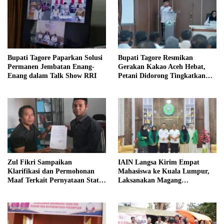
Bupati Tagore Paparkan Solusi
Bupati Tagore Resmikan
Permanen Jembatan Enang-
Gerakan Kakao Aceh Hebat,
Enang dalam Talk Show RRI
Petani Didorong Tingkatkan
Produksi
Zul Fikri Sampaikan
IAIN Langsa Kirim Empat
Klarifikasi dan Permohonan
Mahasiswa ke Kuala Lumpur,
Maaf Terkait Pernyataan Status
Laksanakan Magang
Tanah TK Pembina Pante Raya
Internasional