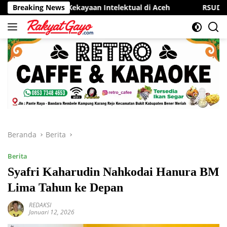
Langsung
tra Kekayaan Intelektual di Aceh
Breaking News
RSUD Munyang Kute Red
ke
konten
Beranda
Berita
Berita
Syafri Kaharudin Nahkodai Hanura BM
Lima Tahun ke Depan
REDAKSI
Januari 12, 2026