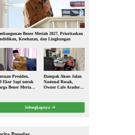
mbangunan Bener Meriah 2027, Prioritaskan
ndidikan, Kesehatan, dan Lingkungan
ntuan Presiden,
Dampak Akses Jalan
0 Ekor Sapi untuk
Nasional Rusak,
rga Bener Meriah
Owner Cafe Arador
ambut Ramadhan
Mengaku Omzed
Turun Drastis
Selengkapnya
erita Popular