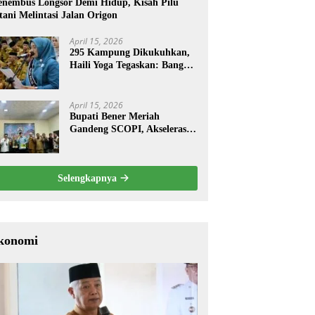
nembus Longsor Demi Hidup, Kisah Pilu
tani Melintasi Jalan Origon
April 15, 2026
295 Kampung Dikukuhkan,
Haili Yoga Tegaskan: Bangun
dari Kampung
April 15, 2026
Bupati Bener Meriah
Gandeng SCOPI, Akselerasi
Pemulihan Kopi Gayo
Pascabencana
Selengkapnya
konomi