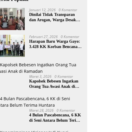
Januari 12, 2026
0 Komentar
Dinilai Tidak Transparan
dan Arogan, Warga Desak
Reje Wihni Durin Dicopot
Februari 27, 2026
0 Komentar
Harapan Baru Warga Gayo:
3.428 KK Korban Bencana
Aceh Tengah Terima Bantuan
Rp27,4 Miliar
Maret 3, 2026
0 Komentar
Kapolsek Bebesen Ingatkan
Orang Tua Awasi Anak di
Ramadan
Maret 28, 2026
0 Komentar
4 Bulan Pascabencana, 6 KK
di Seni Antara Belum Terima
Huntara