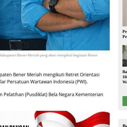
Pe
Pe
Kabupaten Bener Meriah yang akan mengikuti kegiatan Retret
.
Ba
ten Bener Meriah mengikuti Retret Orientasi
16
lar Persatuan Wartawan Indonesia (PWI).
Wa
S
 Pelatihan (Pusdiklat) Bela Negara Kementerian
B