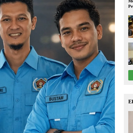
Me
Pe
E