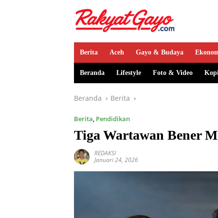
Berita
Aceh
Gayo & Budaya
Ekono
Beranda
Lifestyle
Foto & Video
Kop
Beranda
Berita
Berita
,
Pendidikan
Tiga Wartawan Bener Me
REDAKSI
Januari 24, 2026